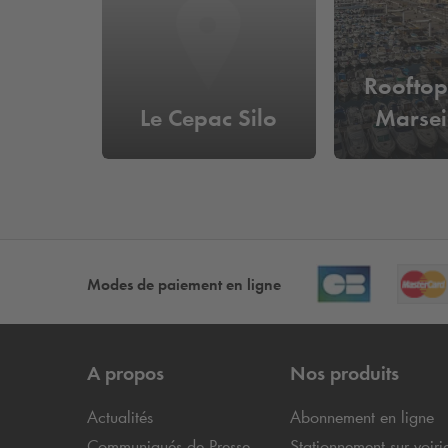
Rooftop
Le Cepac Silo
Marsei
Modes de paiement en ligne
A propos
Nos produits
Actualités
Abonnement en ligne
Communiqués de Presse
Stationnement sur voiri