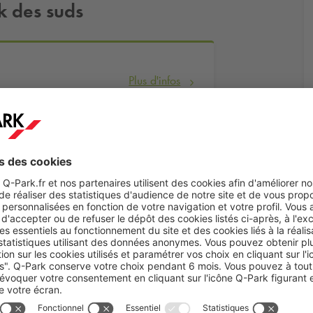
k des suds
Plus d'infos
Réserver
que de la nuit marseillaise