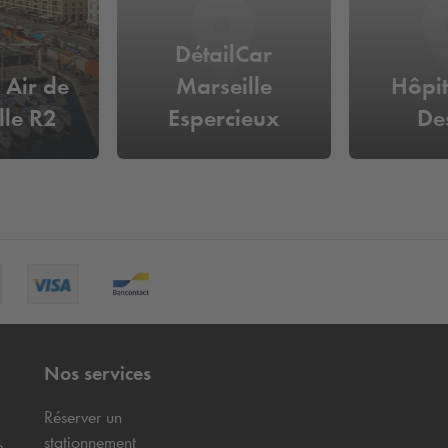
DétailCar
 Air de
Marseille
Hôpit
lle R2
Espercieux
De
Nos services
Réserver un
stationnement
e