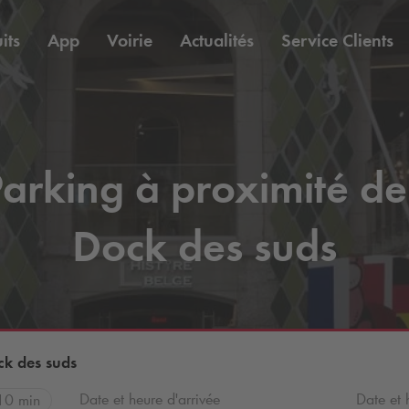
its
App
Voirie
Actualités
Service Clients
arking à proximité de
Dock des suds
ck des suds
Date et heure d'arrivée
Date et 
10 min