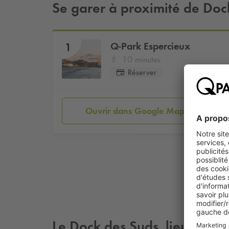
Se garer à proximité de Doc
Q-Park
Espercieux
1
10 minutes
Réserver
Ouvrir dans Google Maps
Le Dock des Suds, lieu mythi