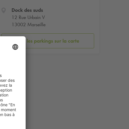
Dock des suds
12 Rue Urbain V
13002 Marseille
Voir les parkings sur la carte