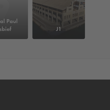
al Paul
sbief
J1