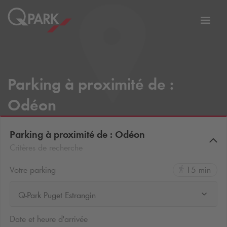
er
Bascu
vers
la
tion
navig
Parking à proximité de :
Odéon
Parking à proximité de : Odéon
Critères de recherche
Votre parking
15 min
Q-Park Puget Estrangin
Date et heure d'arrivée