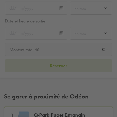
hh:mm
Date et heure de sortie
hh:mm
-
€
Montant total dû
Réserver
Se garer à proximité de Odéon
Q-Park
Puget Estrangin
1