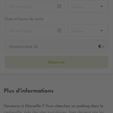
hh:mm
Date et heure de sortie
hh:mm
-
€
Montant total dû
Réserver
Plus d'informations
Vacances à Marseille ? Vous cherchez un parking dans le
centre-ville, près des sites touristiques, bien desservi par les