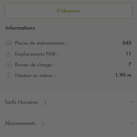
ou à la journée. Quelle que soit la durée de votre séjour,
S'abonner
vous trouverez forcément la formule répondant à vos besoins.
Pour les clients
Q-Park
, le parking est accessible 24h/24
Informations
7J/7.
545
Places de stationnement :
N’hésitez pas à nous contacter si vous avez besoin de plus
amples renseignements sur nos formules.
11
Emplacements PMR :
7
Bornes de charge :
1.90
m
Hauteur en mètres :
Tarifs Horaires
Abonnements