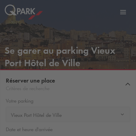
er
Bascu
vers
la
tion
navig
Se garer au parking Vieux
Port Hôtel de Ville
Réserver une place
Critères de recherche
Votre parking
Vieux Port Hôtel de Ville
Date et heure d'arrivée