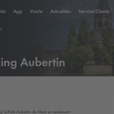
its
App
Voirie
Actualités
Service Clients
in
ing Aubertin
ng
Q-Park
Aubertin de Metz en seulement