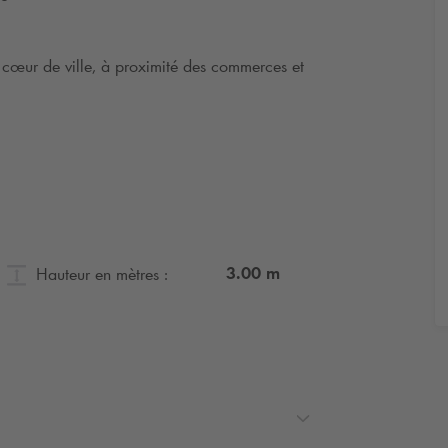
 cœur de ville, à proximité des commerces et
t en ligne pour vous assurer d'avoir un
 Grâce à notre système de paiement
ligne. Lors de votre arrivée, garez-vous
3.00
m
Hauteur en mètres :