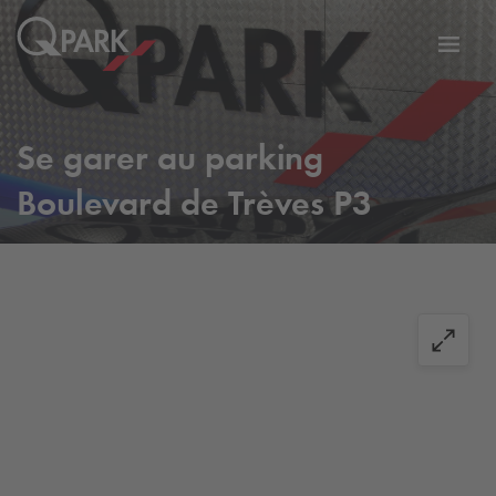
er
Bascu
vers
la
tion
navig
Se garer au parking
Boulevard de Trèves P3