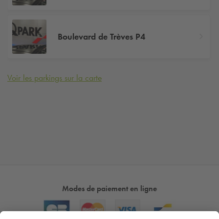
Boulevard de Trèves P4
Voir les parkings sur la carte
Modes de paiement en ligne