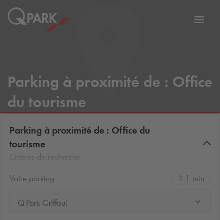
er
Bascu
vers
la
tion
navig
Parking à proximité de : Office
du tourisme
Parking à proximité de : Office du
tourisme
Critères de recherche
Votre parking
1 min
Q-Park Griffoul