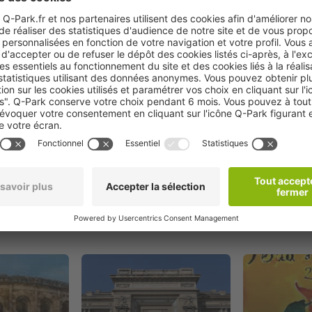
Réserver
oximité