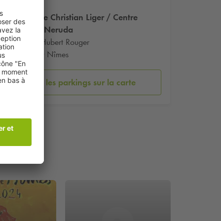
Theatre Christian Liger / Centre
Pablo Neruda
Place Hubert Rouger
30000 Nîmes
Voir les parkings sur la carte