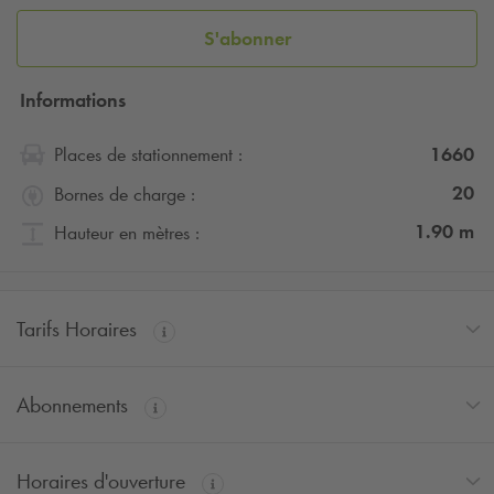
Plus au sud se trouve l’institut de formation de la profession
S'abonner
de l’assurance (IFPASS).
Q-Park
vous propose plusieurs formules de stationnement.
Informations
Réservez en ligne et accédez au parking Boieldieu à tout
1660
Places de stationnement :
moment du jour ou de la nuit !
20
Bornes de charge :
1.90
m
Hauteur en mètres :
Tarifs Horaires
Abonnements
Horaires d'ouverture