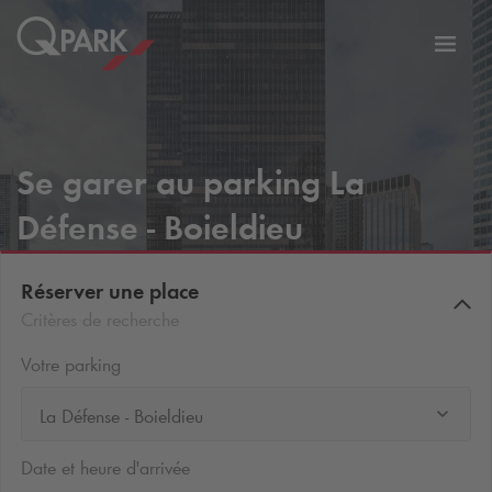
er
Bascu
vers
la
tion
navig
Se garer au parking La
Défense - Boieldieu
Réserver une place
Critères de recherche
Votre parking
La Défense - Boieldieu
Date et heure d'arrivée