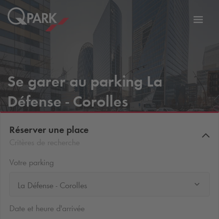
er
Bascu
vers
la
tion
navig
Se garer au parking La
Défense - Corolles
Réserver une place
Critères de recherche
Votre parking
La Défense - Corolles
Date et heure d'arrivée