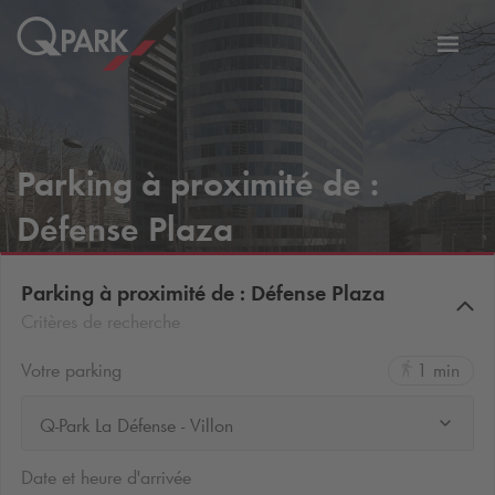
er
Bascu
vers
la
tion
navig
Parking à proximité de :
Défense Plaza
Parking à proximité de : Défense Plaza
Critères de recherche
Votre parking
1 min
Q-Park La Défense - Villon
Date et heure d'arrivée