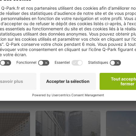
Réserver
oximité