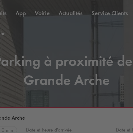
its
App
Voirie
Actualités
Service Clients
che
arking à proximité de
Grande Arche
rande Arche
Date et heure d'arrivée
Date et 
0 min