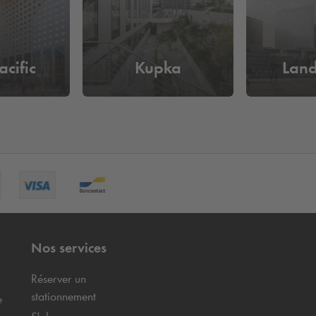
acific
Kupka
Lan
Nos services
Réserver un
stationnement
e