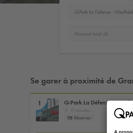
Montant total dû
Se garer à proximité de Gr
Q-Park
La Défense - Westfi
1
0 minutes
Réserver