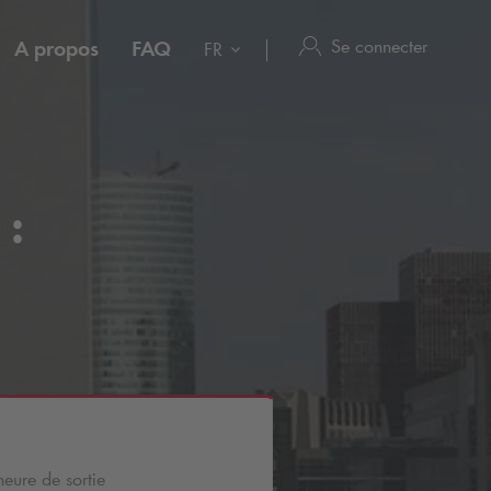
Se connecter
A propos
FAQ
FR
 :
heure de sortie