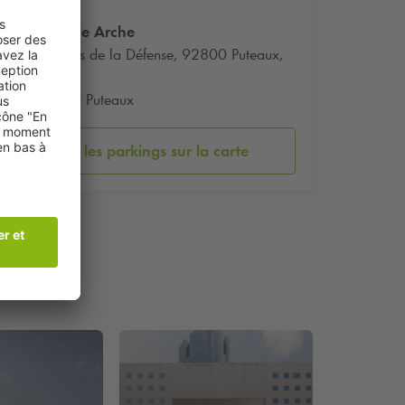
Grande Arche
1 Parvis de la Défense, 92800 Puteaux,
France
92800 Puteaux
Voir les parkings sur la carte