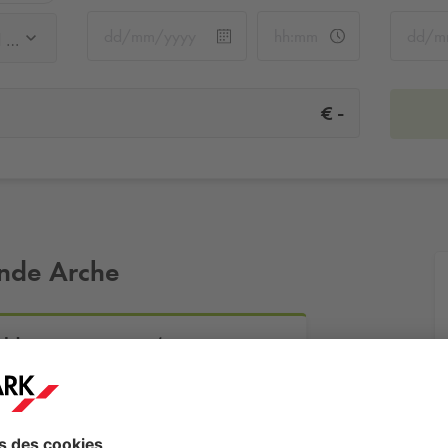
Q-Park La Défense - Westfield Les 4 Temps P1/P2
-
€
ande Arche
eld Les 4 Temps P1/P2
Plus d'infos