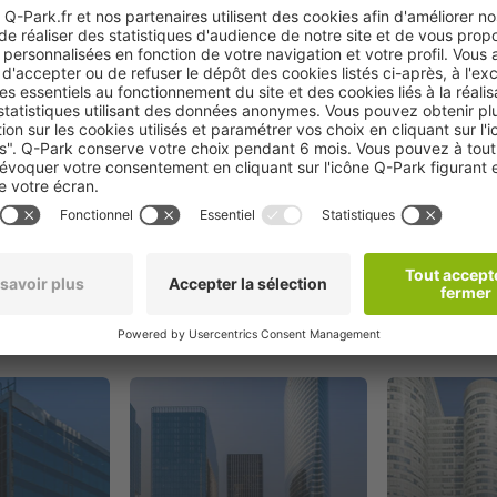
Réserver
oximité