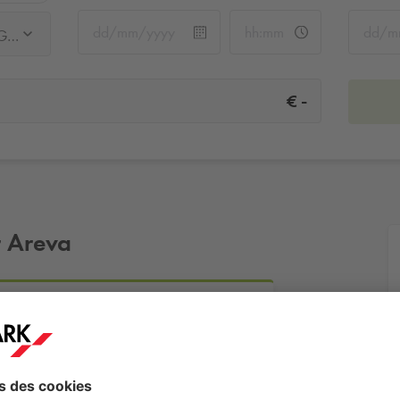
Q-Park La Défense - Centre - Grande Arche
-
€
r Areva
 - Grande Arche
Plus d'infos