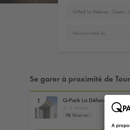
Montant total dû
Se garer à proximité de Tou
Q-Park
La Défense - Centre
1
2 minutes
Réserver