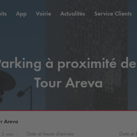
its
App
Voirie
Actualités
Service Clients
arking à proximité de
Tour Areva
ur Areva
Date et heure d'arrivée
Date et 
2 min