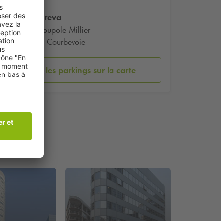
Tour Areva
1 Pl. Coupole Millier
92400 Courbevoie
Voir les parkings sur la carte