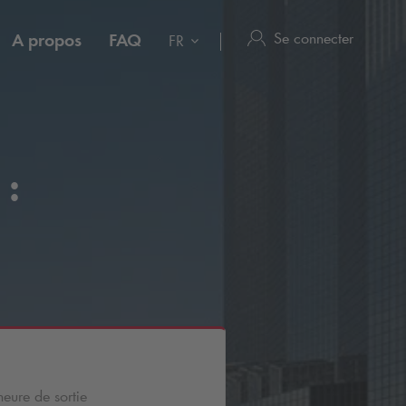
Se connecter
A propos
FAQ
FR
 :
heure de sortie