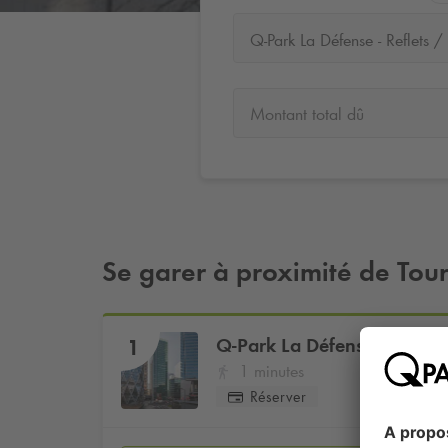
Q-Park La Défense - Reflets / I
Montant total dû
Se garer à proximité de Tou
Q-Park
La Défense - Reflets 
1
1 minutes
Réserver