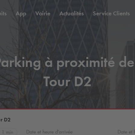
its
App
Voirie
Actualités
Service Clients
arking à proximité de
Tour D2
ur D2
Date et heure d'arrivée
Date et 
1 min