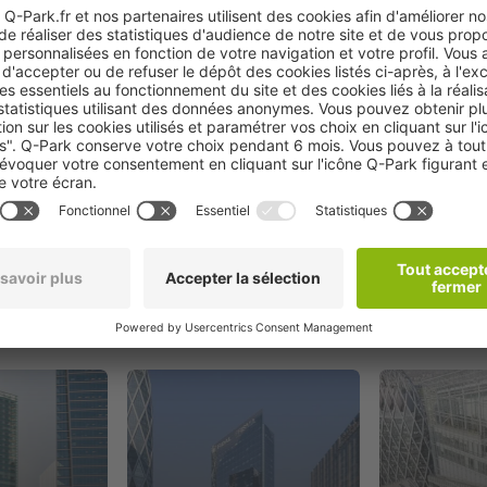
Réserver
oximité