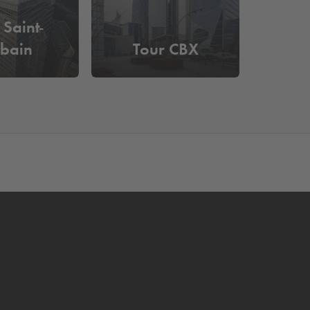
 Saint-
bain
Tour CBX