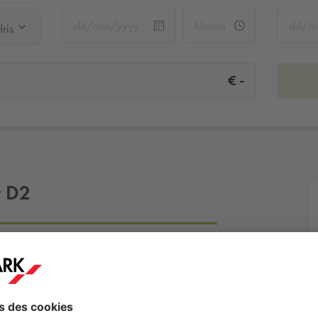
ris
-
€
r D2
/ Iris
Plus d'infos