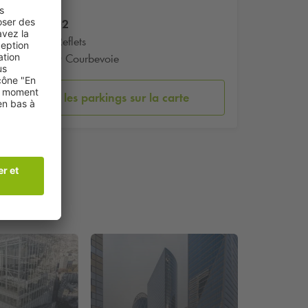
Tour D2
17 Pl Reflets
92400 Courbevoie
Voir les parkings sur la carte