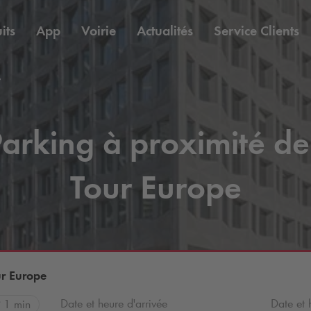
its
App
Voirie
Actualités
Service Clients
e
arking à proximité de
Tour Europe
ur Europe
Date et heure d'arrivée
Date et 
1 min