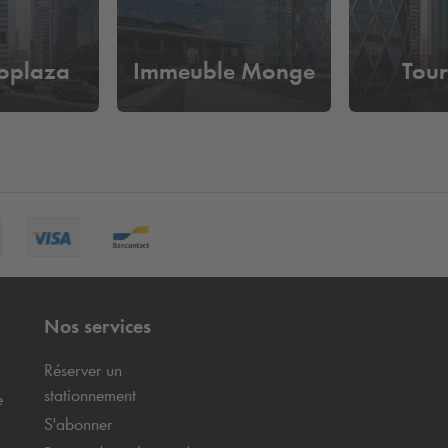
roplaza
Immeuble Monge
Tou
Nos services
Réserver un
stationnement
e
S'abonner