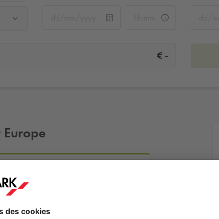
-
€
r Europe
es
Plus d'infos