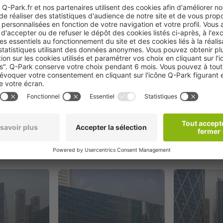
Réserver
oximité