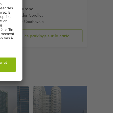
Tour Europe
33 Pl. des Corolles
92400 Courbevoie
Voir les parkings sur la carte