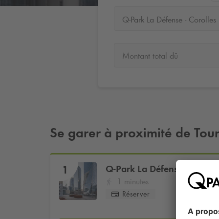
Q-Park La Défense - Corolles
Montant total dû
Se garer à proximité de Tou
Q-Park
La Défense - Coroll
1
1 minutes
Réserver