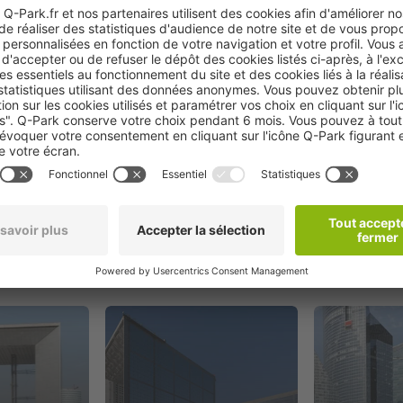
Réserver
oximité