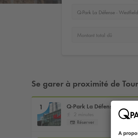
Montant total dû
Se garer à proximité de Tour
Q-Park
La Défense - Westfi
1
2 minutes
Réserver