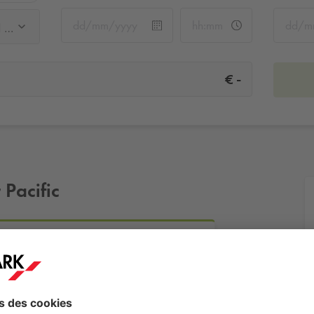
Q-Park La Défense - Westfield Les 4 Temps P1/P2
-
€
 Pacific
eld Les 4 Temps P1/P2
Plus d'infos