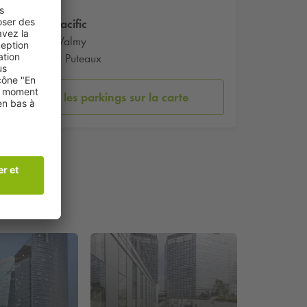
Tour Pacific
Cours Valmy
92800 Puteaux
Voir les parkings sur la carte