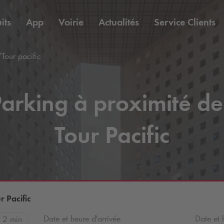
its
App
Voirie
Actualités
Service Clients
Tour pacific
arking à proximité de
Tour Pacific
r Pacific
Date et heure d'arrivée
Date et 
2 min