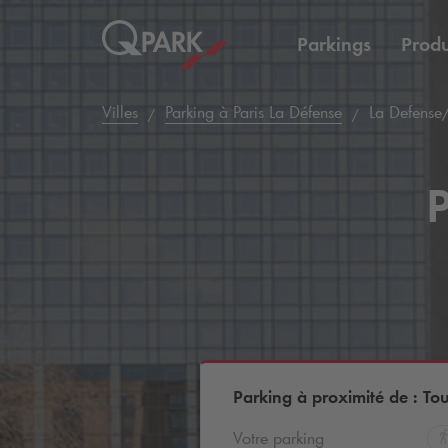
Parkings
Produ
Villes
Parking à Paris La Défense
La Defense/
P
Parking à proximité de : Tou
Votre parking