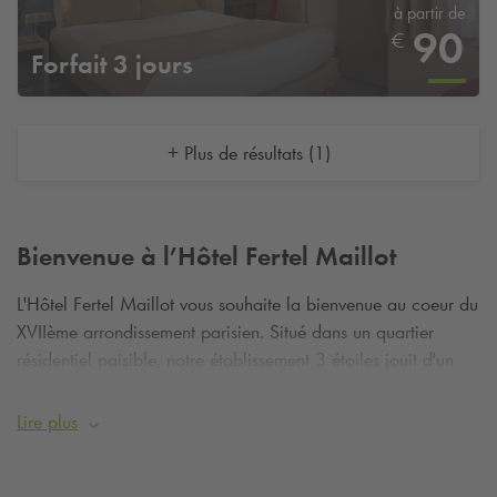
à partir de
90
€
Forfait 3 jours
+ Plus de résultats (1)
Bienvenue à l’Hôtel Fertel Maillot
L'Hôtel Fertel Maillot vous souhaite la bienvenue au coeur du
XVIIème arrondissement parisien. Situé dans un quartier
résidentiel paisible, notre établissement 3 étoiles jouit d'un
emplacement idéal à côté de la Porte Maillot et du Palais
des Congrès. L'Arc de Triomphe, les Champs Elysées et ses
Lire plus
boutiques de luxe sont à seulement quelques minutes à pied.