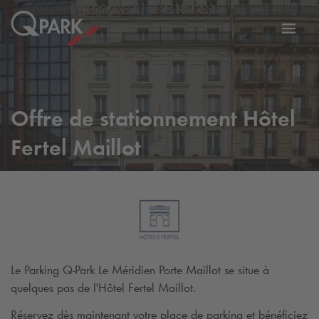
er
Bascu
vers
la
tion
navig
Offre de stationnement Hôtel
Fertel Maillot
Le Parking
Q-Park
Le Méridien Porte Maillot se situe à
quelques pas de l'Hôtel Fertel Maillot.
Réservez dès maintenant votre place de parking et bénéficiez