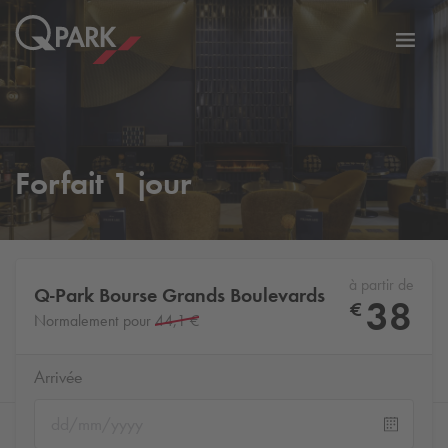
er
Bascu
vers
la
tion
navig
Forfait 1 jour
à partir de
Q-Park
Bourse Grands Boulevards
38
€
Normalement pour
44,1 €
Arrivée