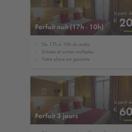
à partir d
2
€
Forfait nuit (17h - 10h)
De 17h à 10h du matin
Entrées et sorties multiples
Votre place est garantie
à partir d
6
€
Forfait 3 jours