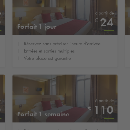
e
à partir de
0
24
€
Forfait 1 jour
Réservez sans préciser l'heure d'arrivée
Entrées et sorties multiples
Votre place est garantie
e
à partir de
0
110
€
Forfait 1 semaine