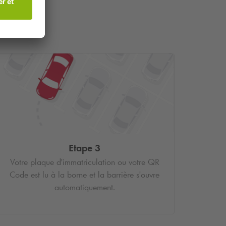
Etape 3
Votre plaque d'immatriculation ou votre QR
Code est lu à la borne et la barrière s'ouvre
automatiquement.