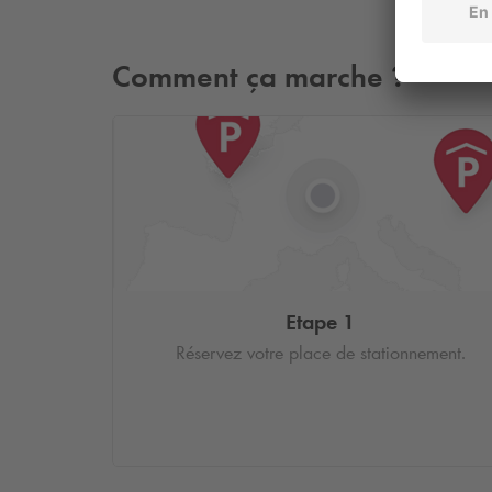
Comment ça marche ?
Etape 1
Réservez votre place de stationnement.