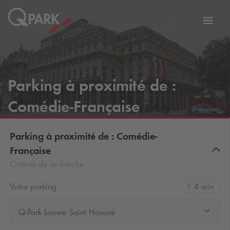
er
Bascu
vers
la
tion
navig
Parking à proximité de :
Comédie-Française
Parking à proximité de : Comédie-
Française
Critères de recherche
Votre parking
4 min
Q-Park Louvre Saint Honoré