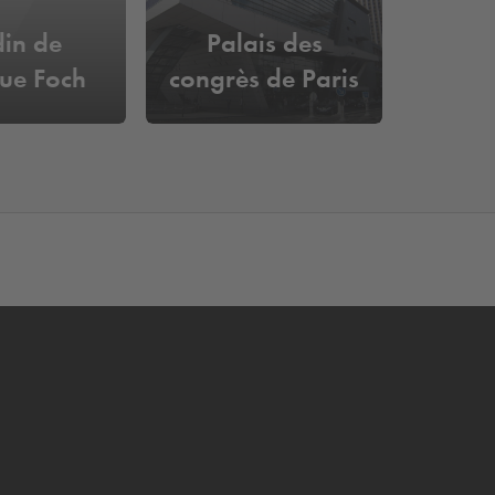
din de
Palais des
nue Foch
congrès de Paris