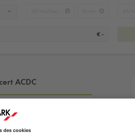
-
€
ncert ACDC
Plus d'infos