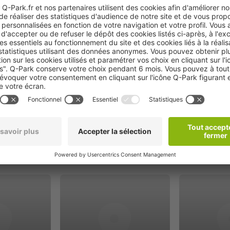
Réserver
oximité