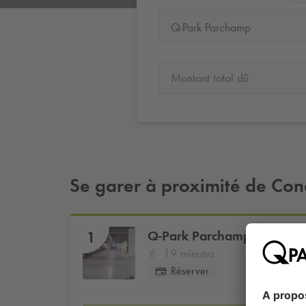
Q-Park Parchamp
Montant total dû
Se garer à proximité de Co
Q-Park
Parchamp
1
19 minutes
Réserver