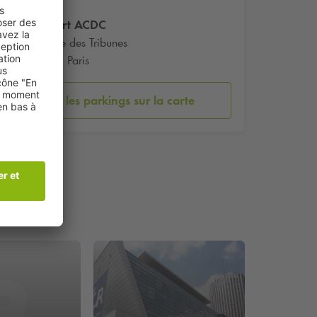
Concert ACDC
2 Route des Tribunes
75016 Paris
Voir les parkings sur la carte