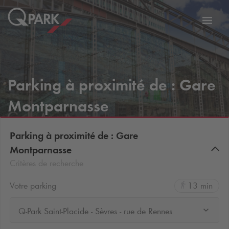
er
Bascu
vers
la
tion
navig
Parking à proximité de : Gare
Montparnasse
Parking à proximité de : Gare
Montparnasse
Critères de recherche
Votre parking
13 min
Q-Park Saint-Placide - Sèvres - rue de Rennes