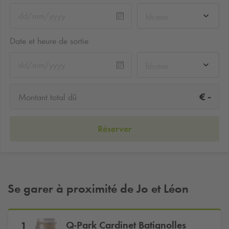
hh:mm
Date et heure de sortie
hh:mm
-
€
Montant total dû
Réserver
Se garer à proximité de Jo et Léon
Q-Park
Cardinet Batignolles
1