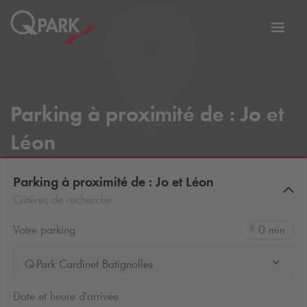
er
Bascu
vers
la
tion
navig
Parking à proximité de : Jo et
Léon
Parking à proximité de : Jo et Léon
Critères de recherche
Votre parking
0 min
Q-Park Cardinet Batignolles
Date et heure d'arrivée