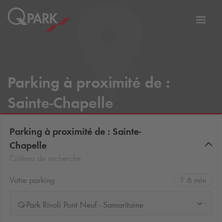
er
Bascu
vers
la
tion
navig
Parking à proximité de :
Sainte-Chapelle
Parking à proximité de : Sainte-
Chapelle
Critères de recherche
Votre parking
6 min
Q-Park Rivoli Pont Neuf - Samaritaine