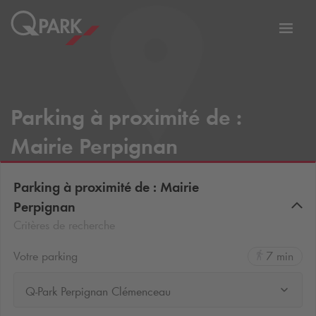
er
Bascu
vers
la
tion
navig
Parking à proximité de :
Mairie Perpignan
Parking à proximité de : Mairie
Perpignan
Critères de recherche
Votre parking
7 min
Q-Park Perpignan Clémenceau