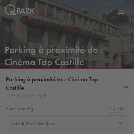
er
Bascu
vers
la
tion
navig
Parking à proximité de :
Cinéma Tap Castille
Parking à proximité de : Cinéma Tap
Castille
Critères de recherche
Votre parking
4 min
Q-Park Les Cordeliers