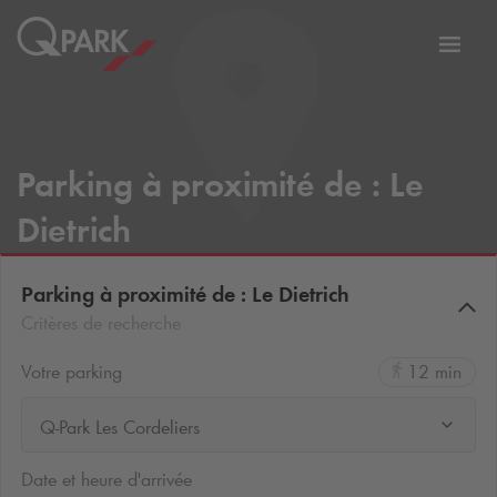
er
Bascu
vers
la
tion
navig
Parking à proximité de : Le
Dietrich
Parking à proximité de : Le Dietrich
Critères de recherche
Votre parking
12 min
Q-Park Les Cordeliers
Date et heure d'arrivée