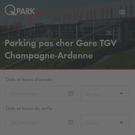
er
Bascu
vers
la
tion
navig
Parking pas cher Gare TGV
Champagne-Ardenne
Date et heure d'arrivée
hh:mm
Date et heure de sortie
hh:mm