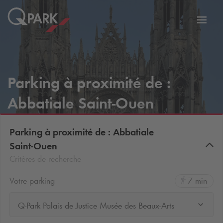
er
Bascu
vers
la
tion
navig
Parking à proximité de :
Abbatiale Saint-Ouen
Parking à proximité de : Abbatiale
Saint-Ouen
Critères de recherche
Votre parking
7 min
Q-Park Palais de Justice Musée des Beaux-Arts