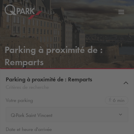
er
Bascu
vers
la
tion
navig
Parking à proximité de :
Remparts
Parking à proximité de : Remparts
Critères de recherche
Votre parking
6 min
Q-Park Saint Vincent
Date et heure d'arrivée