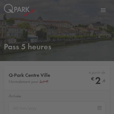
er
Bascu
vers
la
tion
navig
Pass 5 heures
à partir de
Q-Park
Centre Ville
2
€
,
6
Normalement pour
5,1 €
Arrivée