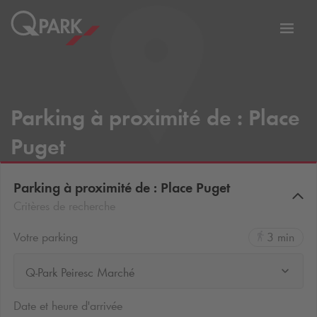
er
Bascu
vers
la
tion
navig
Parking à proximité de : Place
Puget
Parking à proximité de : Place Puget
Critères de recherche
Votre parking
3 min
Q-Park Peiresc Marché
Date et heure d'arrivée