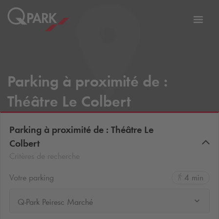
er
Bascu
vers
la
tion
navig
Parking à proximité de :
Théâtre Le Colbert
Parking à proximité de : Théâtre Le
Colbert
Critères de recherche
Votre parking
4 min
Q-Park Peiresc Marché