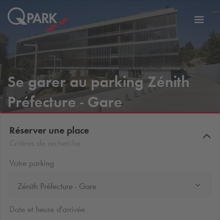
er
Bascu
vers
la
tion
navig
Se garer au parking Zénith
Préfecture - Gare
Réserver une place
Critères de recherche
Votre parking
Zénith Préfecture - Gare
Date et heure d'arrivée