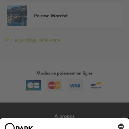
Peiresc Marché
Voir les parkings sur la carte
Modes de paiement en ligne
A propos