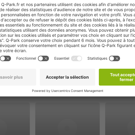
Réserver
oximité