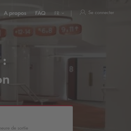
Se connecter
A propos
FAQ
FR
 :
on
heure de sortie