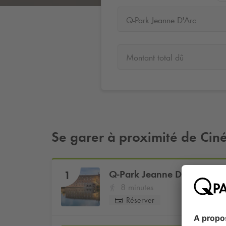
Q-Park Jeanne D'Arc
Montant total dû
Se garer à proximité de Ci
Q-Park
Jeanne D'Arc
1
8 minutes
Réserver