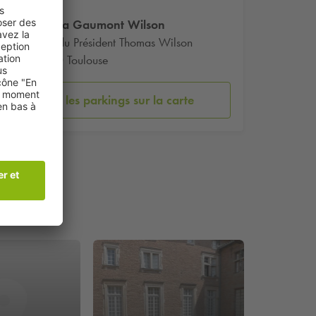
Cinéma Gaumont Wilson
Place du Président Thomas Wilson
31000 Toulouse
Voir les parkings sur la carte