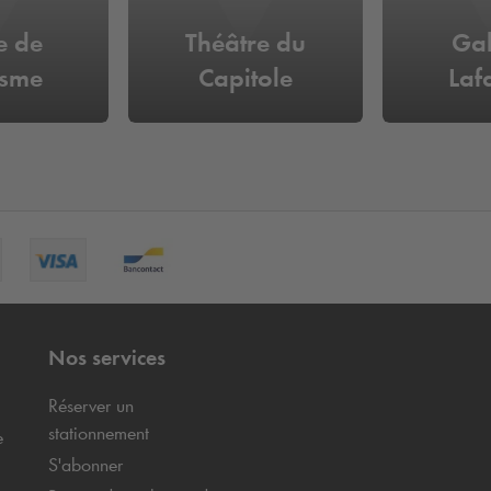
e de
Théâtre du
Gal
isme
Capitole
Laf
Nos services
Réserver un
stationnement
e
S'abonner