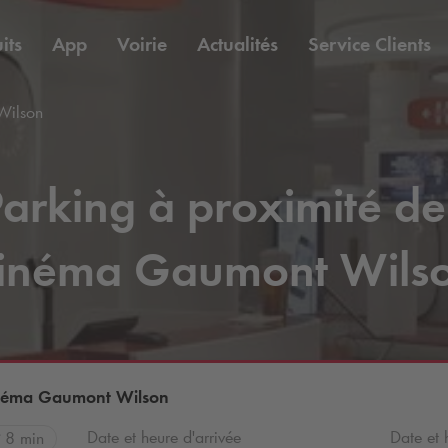
its
App
Voirie
Actualités
Service Clients
Wilson
arking à proximité de
inéma Gaumont Wils
Cinéma Gaumont Wilson
Date et heure d'arrivée
Date et 
8 min