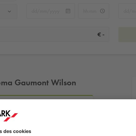
-
€
néma Gaumont Wilson
Plus d'infos