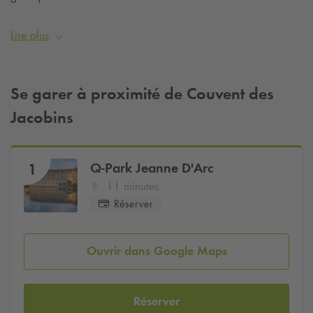
"palmier" des Jacobins et 22 nervures qui soutiennent le
chœur de l’église. Siège de l’université de Toulouse, le cloître
Lire plus
accueille également différents évènements : concerts, festivals
et expositions (dans l’ancien réfectoire du couvent).
Découvrez vite ce lieu unique !
Se garer à proximité de Couvent des
Jacobins
Q-Park
Jeanne D'Arc
1
11 minutes
Réserver
Ouvrir dans Google Maps
Réserver