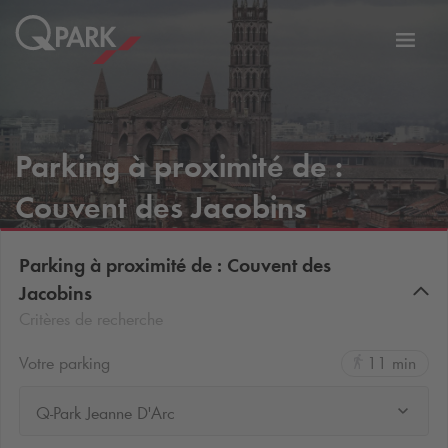
er
Bascu
vers
la
tion
navig
Parking à proximité de :
Couvent des Jacobins
Parking à proximité de : Couvent des
Jacobins
Critères de recherche
Votre parking
11 min
Q-Park Jeanne D'Arc