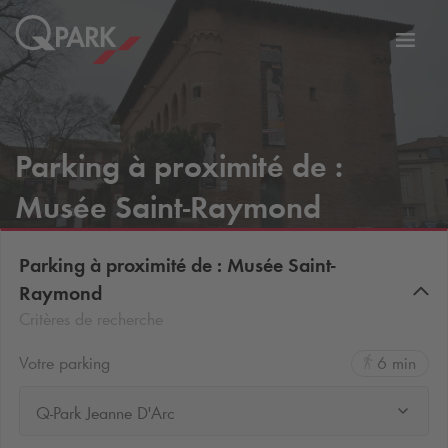
er
Bascu
vers
la
tion
navig
Parking à proximité de :
Musée Saint-Raymond
Parking à proximité de : Musée Saint-
Raymond
Critères de recherche
Votre parking
6 min
Q-Park Jeanne D'Arc