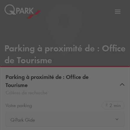
er
Bascu
vers
la
tion
navig
Parking à proximité de : Office
de Tourisme
Parking à proximité de : Office de
Tourisme
Critères de recherche
Votre parking
2 min
Q-Park Gide