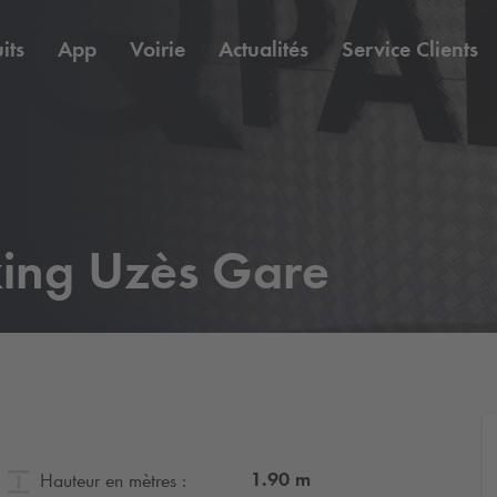
its
App
Voirie
Actualités
Service Clients
king Uzès Gare
1.90
m
Hauteur en mètres :