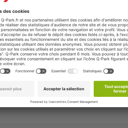
ué à quelques pas de plusieurs points d'intérêt :
écouvrez
le Pont du Gard
, un aqueduc romain monumental inscri
andonnée.
ciens châteaux de France encore habité par la même famille depuis p
 place pittoresque bordée de cafés, restaurants et boutiques, où 
es au cœur de ces trésors historiques, culturels et naturels d'Uzès,