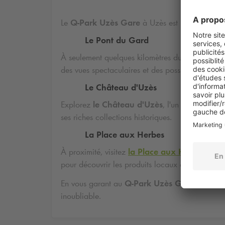
Le
Q-Park
Uzès Gare
à Uzès est idéalement sit
Le Pont du Gard
À seulement quelques kilomètres du parking, d
des vues spectaculaires et des possibilités de r
Le Château d'Uzès
Explorez
le Château d'Uzès
, l'un des plus an
ses riches collections historiques.
La Place aux Herbes
À proximité, visitez
la Place aux Herbes
, une
pour découvrir les produits locaux et l'artisanat.
En vous garant au
Q-Park
Uzès Gare
, vous êt
inoubliable.