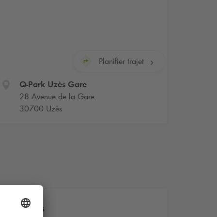
Planifier trajet
Q-Park
Uzès Gare
28 Avenue de la Gare
30700 Uzès
are à Uzès