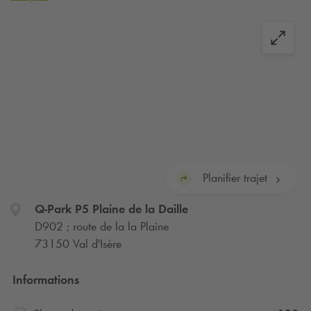
stationnez en toute sécurité dans un parking aérien tout
proche de toutes les infrastructures de la station. Votre
réservation en ligne vous permet d’accéder au parking
24h/24 et 7j/7.
Planifier trajet
Q-Park
P5 Plaine de la Daille
D902 ; route de la la Plaine
73150 Val d'Isère
Informations