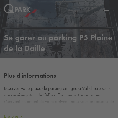
er
Bascu
vers
la
tion
navig
Se garer au parking P5 Plaine
de la Daille
Plus d'informations
Réservez votre place de parking en ligne à Val d'Isère sur le
site de réservation de
Q-Park
. Facilitez votre séjour en
réservant en amont de votre arrivée : nous vous proposons de
nombreuses formules adaptées à votre besoin !
Lire plus
Rendez-vous dans le parking
Q-Park
P5 Plaine de la Daille et