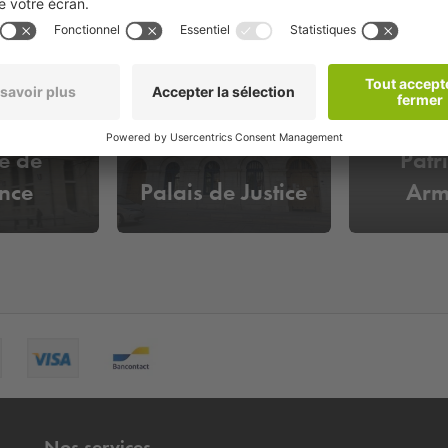
Cen
e de
Patr
nce
Palais de Justice
Arm
Nos services