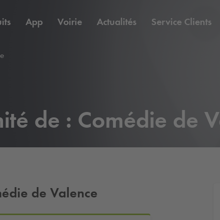
its
App
Voirie
Actualités
Service Clients
e
ité de : Comédie de 
médie de Valence