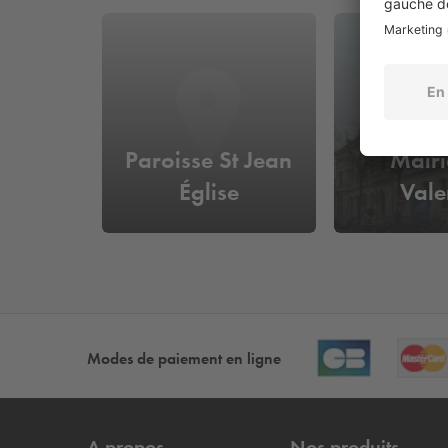
Paroisse St Jean
Mairi
Église
Vale
Modes de paiement en ligne
A propos
Nos produits