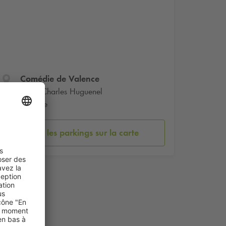
Comédie de Valence
Place Charles Huguenel
Valence
Voir les parkings sur la carte