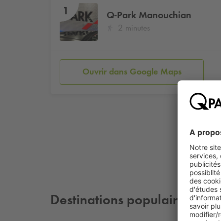
1
Q-Park
Manouchian
2 minutes
Ouvrir dans Google Maps
Destinations populaires à pr