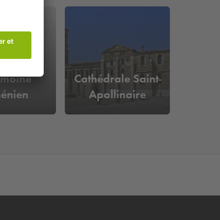
tre du
imoine
Cathédrale Saint-
énien
Apollinaire