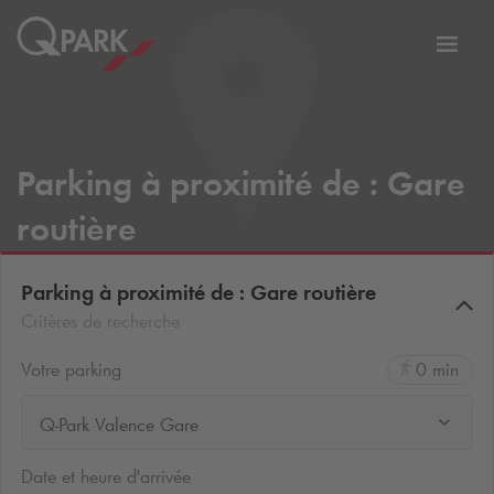
er
Bascu
vers
la
tion
navig
Parking à proximité de : Gare
routière
Parking à proximité de : Gare routière
Critères de recherche
Votre parking
0 min
Q-Park Valence Gare
Date et heure d'arrivée