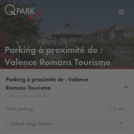
er
Bascu
vers
la
tion
navig
Parking à proximité de :
Valence Romans Tourisme
Parking à proximité de : Valence
Romans Tourisme
Critères de recherche
Votre parking
3 min
Q-Park Hugo Balzac