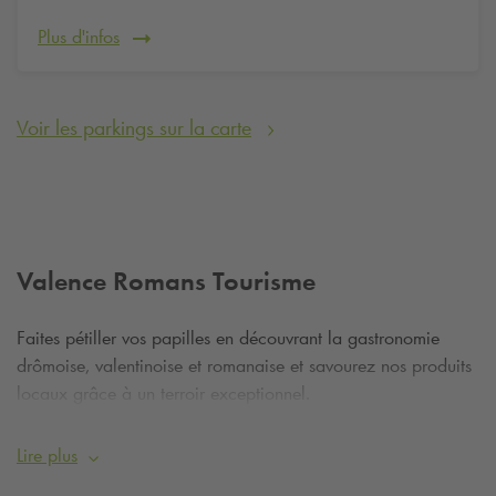
Plus d'infos
Voir les parkings sur la carte
Valence Romans Tourisme
Faites pétiller vos papilles en découvrant la gastronomie
drômoise, valentinoise et romanaise et savourez nos produits
locaux grâce à un terroir exceptionnel.
Faites bouger vos gambettes avec nos nombreuses
Lire plus
randonnées, pistes cyclables et activités outdoor.