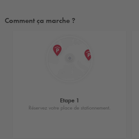
randonnées, pistes cyclables et activités outdoor. Soyez
émerveillés par nos magnifiques paysages se dessinant sur
nos contrées.
Comment ça marche ?
Découvrez toute la richesse et le patrimoine de nos villes et
villages typiques . Soyez épatés par le savoir-faire de nos
créateurs, la finesse de leur travail et leur multitude d'idées.
Bougez, sortez et profitez d'une animation, d'une expo ou
encore un concert. Laissez-vous guider dans notre univers et
inspirez-vous pour votre prochain séjour !
Etape 1
Réservez votre place de stationnement.