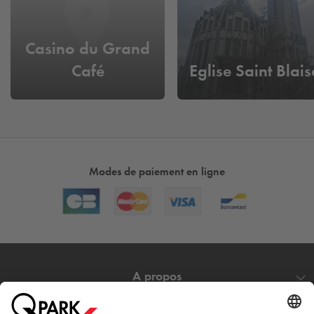
Casino du Grand
Café
Eglise Saint Blais
Modes de paiement en ligne
A propos