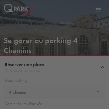
er
Bascu
vers
la
tion
navig
Se garer au parking 4
Chemins
Réserver une place
Critères de recherche
Votre parking
4 Chemins
Date et heure d'arrivée