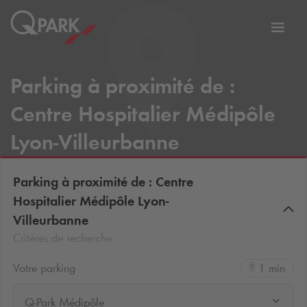
er
Bascu
vers
la
Parking à proximité de :
tion
navig
Centre Hospitalier Médipôle
Lyon-Villeurbanne
Parking à proximité de : Centre
Hospitalier Médipôle Lyon-
Villeurbanne
Critères de recherche
Votre parking
1 min
Q-Park Médipôle