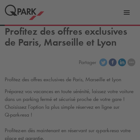
er
Bascu
vers
Profitez des offres exclusives
la
tion
navig
de Paris, Marseille et Lyon
Partager
Profitez des offres exclusives de Paris, Marseille et Lyon
Préparez vos vacances en toute sérénité, laissez votre voiture
dans un parking fermé et sécurisé proche de votre gare !
Choisissez l’option la plus simple réservez en ligne sur
Q-park
-resa !
Profitez-en dès maintenant en réservant sur
q-park
-resa votre
place est garantie.