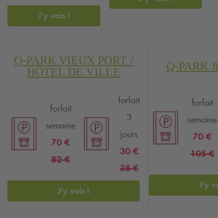
J'y vais !
Q-PARK
VIEUX PORT /
Q-PARK
J
HÔTEL DE VILLE
forfait
forfait
forfait
3
semaine
semaine
jours
70 €
70 €
30 €
105 €
82 €
38 €
J'y v
J'y vais !