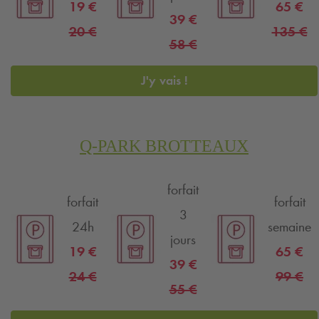
19 €
65 €
39 €
20 €
135 €
58 €
J'y vais !
Q-PARK
BROTTEAUX
forfait
forfait
forfait
3
24h
semaine
jours
19 €
65 €
39 €
24 €
99 €
55 €