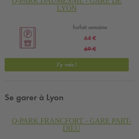
Q-PARK
DAUMESNIL - GARE DE
LYON
forfait semaine
64 €
69 €
J'y vais !
Se garer à Lyon
Q-PARK
FRANCFORT - GARE PART-
DIEU