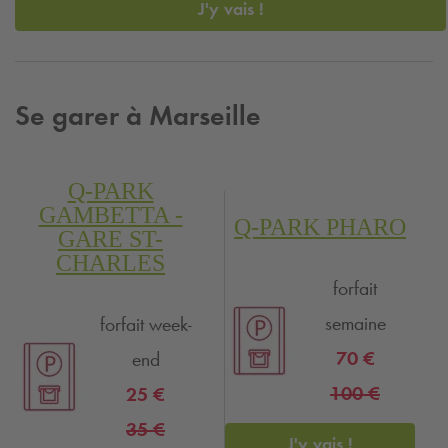
J'y vais !
Se garer à Marseille
Q-PARK
GAMBETTA -
Q-PARK
PHARO
GARE ST-
CHARLES
forfait
semaine
forfait week-
70 €
end
100 €
25 €
35 €
J'y vais !