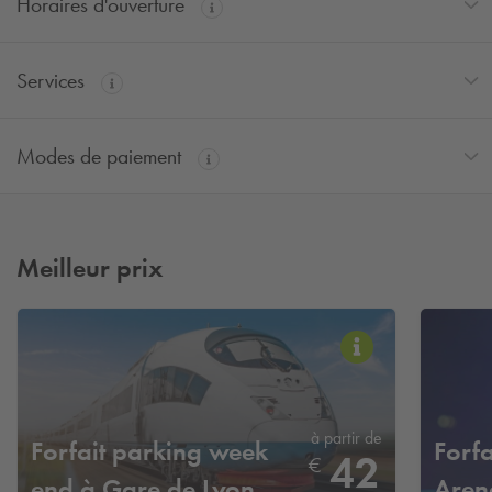
Horaires d'ouverture
Services
Modes de paiement
Meilleur prix
à partir de
Forfait parking week
Forfa
42
€
end à Gare de Lyon
Aren