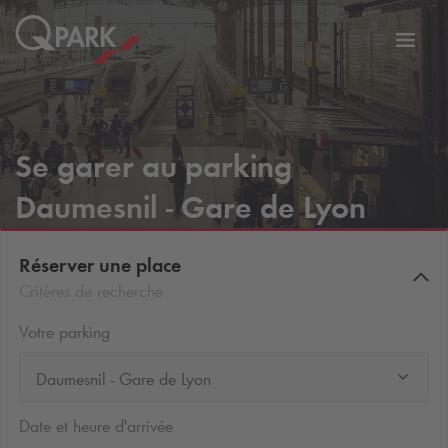
er
Bascu
vers
la
tion
navig
Se garer au parking
Daumesnil - Gare de Lyon
Réserver une place
Critères de recherche
Votre parking
Daumesnil - Gare de Lyon
Date et heure d'arrivée