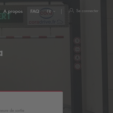
Se connecter
A propos
FAQ
FR
a
heure de sortie