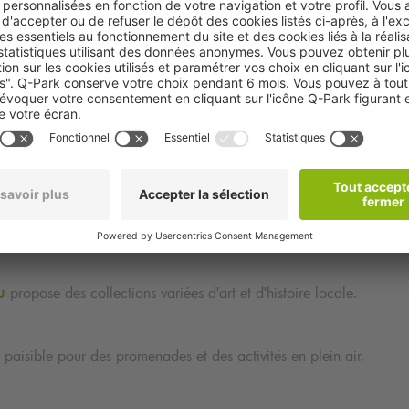
tractions à proximité du parking
Q-Park
La Folatière 
r découvrir plusieurs points d'intérêt :
u
propose des collections variées d'art et d'histoire locale.
 paisible pour des promenades et des activités en plein air.