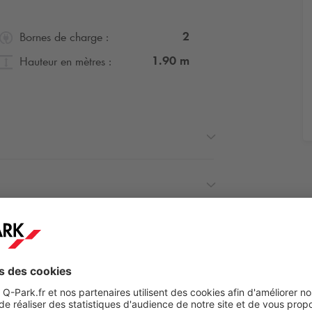
2
Bornes de charge :
1.90
m
Hauteur en mètres :