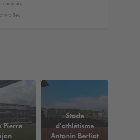
ce animée.
in-Jallieu.
Stade
 Pierre
d'athlétisme
ajon
Antonin Berliat