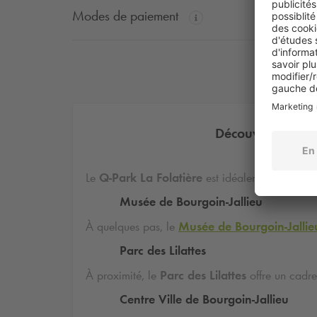
Modes de paiement
Découvrez les at
Le
Q-Park
La Folatière
est idéalement situé pou
Musée de Bourgoin-Jallieu
À quelques pas, le
Musée de Bourgoin-Jallie
Parc des Lilattes
À proximité, le
Parc des Lilattes
offre un cadre
Centre Ville de Bourgoin-Jallieu