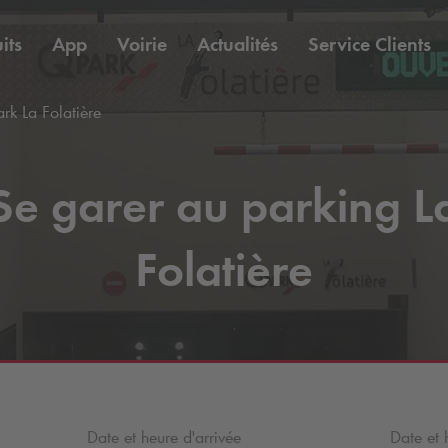
its
App
Voirie
Actualités
Service Clients
ark
La Folatière
Se garer au parking L
Folatière
Date et heure d'arrivée
Date et 