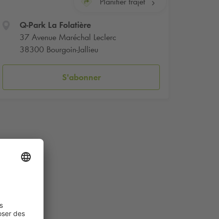
Planifier trajet
Q-Park
La Folatière
37 Avenue Maréchal Leclerc
38300 Bourgoin-Jallieu
S'abonner