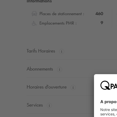
Informations
460
Places de stationnement :
9
Emplacements PMR :
Tarifs Horaires
Abonnements
Horaires d'ouverture
Services