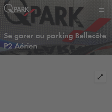
er
Bascu
vers
la
tion
navig
Se garer au parking Bellecôte
P2 Aérien