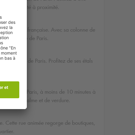
te tranquillité à proximité.
la Révolution française. Avec sa colonne de
ssentir l’âme de Paris.
s et vivants de Paris. Profitez de ses étals
isienne.
u cœur de Paris, à moins de 10 minutes à
enthèse de calme et de verdure.
me. Cette rue animée regorge de boutiques,
artier.