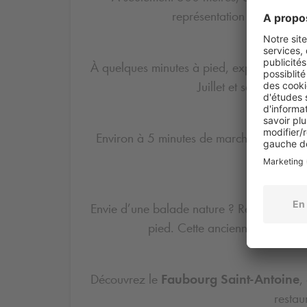
représentation d’opéra, de 
À quelques minutes à pied, explorez la c
Juillet et ses nombreu
Environ à 5 minutes de marche, découvr
colorés
Envie d’une balade nature ? Rejoignez la
pied. Cette ancienne voie ferr
Découvrez le
Faubourg Saint-Antoine
,
restau