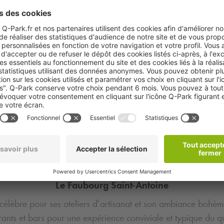
ballet ou de concert et laissez votre voiture stationnée en tou
La Place de la Bastille
élèbre
Place de la Bastille
, un lieu historique marquant de 
x cafés environnants, c’est un endroit incontournable pour re
Le Marché d’Aligre
ez le
Marché d’Aligre
, l’un des marchés les plus authentique
 et de ses produits frais pour une expérience typiquement par
La Coulée Verte René-Dumont
Coulée Verte René-Dumont
, une promenade suspendue a
oviaire réaménagée en espace vert est parfaite pour une par
Le Faubourg Saint-Antoine
 célèbre pour ses ateliers d’artisanat et son ambiance bohè
rants et bars pour une expérience conviviale et typique du qu