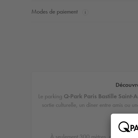
Modes de paiement
Découvre
Le parking
Q-Park
Paris Bastille Saint-
sortie culturelle, un dîner entre amis ou 
À seulement 300 mètres, découvrez l