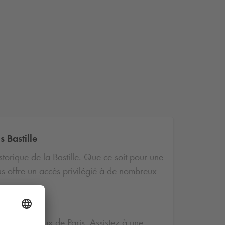
s Bastille
storique de la Bastille. Que ce soit pour une
ous offre un accès privilégié à de nombreux
 plus prestigieux de Paris. Assistez à une