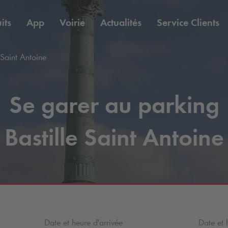
its
App
Voirie
Actualités
Service Clients
 Saint Antoine
Se garer au parking
Bastille Saint Antoine
Date et heure d'arrivée
Date et 