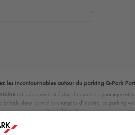
z les incontournables autour du parking
Q-Park
Pari
Antoine
est idéalement situé dans le quartier dynamique et hi
une balade dans les ruelles chargées d’histoire, ce parking v
sites emblématiques.
L’Opéra Bastille
’impressionnant
Opéra Bastille
, l’un des lieux culturels les